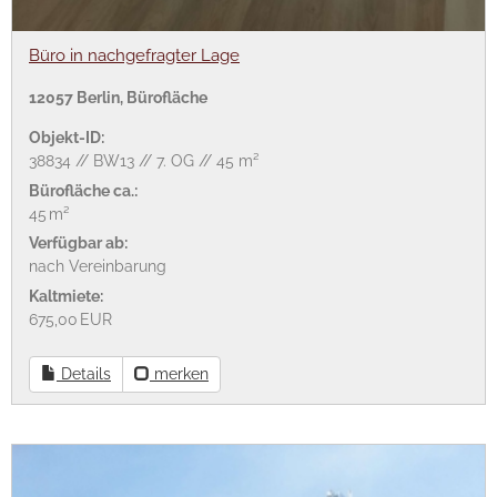
Büro in nachgefragter Lage
12057 Berlin, Bürofläche
Objekt-ID:
38834 // BW13 // 7. OG // 45 m²
Bürofläche ca.:
45 m²
Verfügbar ab:
nach Vereinbarung
Kaltmiete:
675,00 EUR
Details
merken