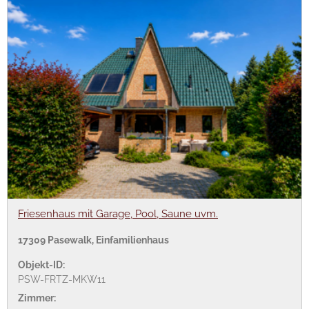
Friesenhaus mit Garage, Pool, Saune uvm.
17309 Pasewalk, Einfamilienhaus
Objekt-ID:
PSW-FRTZ-MKW11
Zimmer: