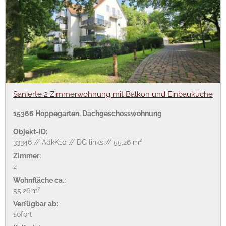
Sanierte 2 Zimmerwohnung mit Balkon und Einbauküche
15366 Hoppegarten, Dachgeschosswohnung
Objekt-ID:
33346 // AdkK10 // DG links // 55,26 m²
Zimmer:
2
Wohnfläche ca.:
55,26 m²
Verfügbar ab:
sofort