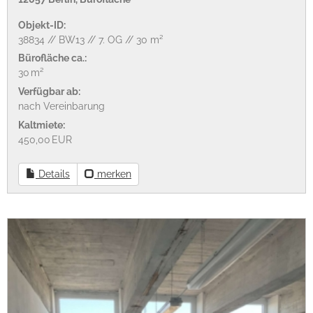
Objekt-ID:
38834 // BW13 // 7. OG // 30 m²
Bürofläche ca.:
30 m²
Verfügbar ab:
nach Vereinbarung
Kaltmiete:
450,00 EUR
Details
merken