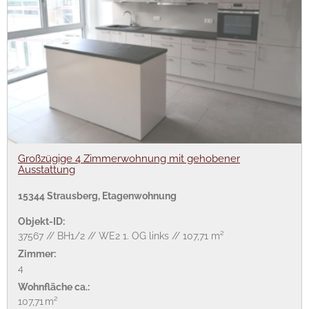
Großzügige 4 Zimmerwohnung mit gehobener
Ausstattung
15344 Strausberg, Etagenwohnung
Objekt-ID:
37567 // BH1/2 // WE2 1. OG links // 107,71 m²
Zimmer:
4
Wohnfläche ca.:
107,71 m²