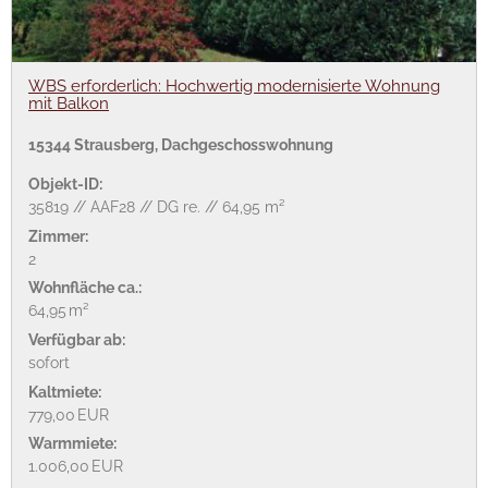
WBS erforderlich: Hochwertig modernisierte Wohnung
mit Balkon
15344 Strausberg, Dachgeschosswohnung
Objekt-ID:
35819 // AAF28 // DG re. // 64,95 m²
Zimmer:
2
Wohnfläche ca.:
64,95 m²
Verfügbar ab:
sofort
Kaltmiete:
779,00 EUR
Warmmiete:
1.006,00 EUR