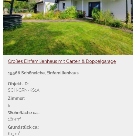
Großes Einfamilienhaus mit Garten & Doppelgarage
15566 Schöneiche, Einfamilienhaus
Objekt-ID:
SCH-GRN-KS1A
Zimmer:
5
Wohnfläche ca.:
169 m²
Grund­stück ca.:
613 m²