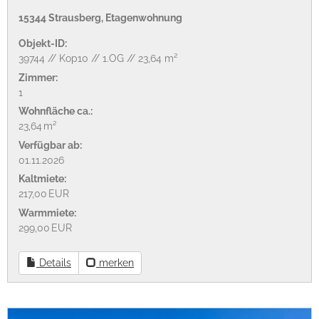
15344 Strausberg, Etagenwohnung
Objekt-ID:
39744 // Kop10 // 1.OG // 23,64 m²
Zimmer:
1
Wohnfläche ca.:
23,64 m²
Verfügbar ab:
01.11.2026
Kaltmiete:
217,00 EUR
Warmmiete:
299,00 EUR
Details
merken