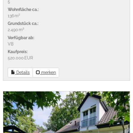
5
Wohnfläche ca.:
136 m²
Grund­stück ca.:
2.490 m²
Verfügbar ab:
VB
Kaufpreis:
520.000 EUR
Details
merken