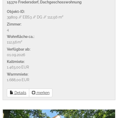
15370 Fredersdorf, Dachgeschosswohnung
Objekt-ID:
39809 // EBS3 // DG // 112,56 m²
Zimmer:
4
Wohnfläche ca.:
112,56 m²
Verfügbar ab:
01.09.2026
Kaltmiete:
1.463,00 EUR
Warmmiete:
1.688,00 EUR
Details
merken