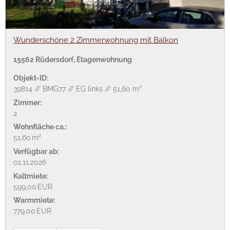
Wunderschöne 2 Zimmerwohnung mit Balkon
15562 Rüdersdorf, Etagenwohnung
Objekt-ID:
39814 // BMG77 // EG links // 51,60 m²
Zimmer:
2
Wohnfläche ca.:
51,60 m²
Verfügbar ab:
01.11.2026
Kaltmiete:
599,00 EUR
Warmmiete:
779,00 EUR