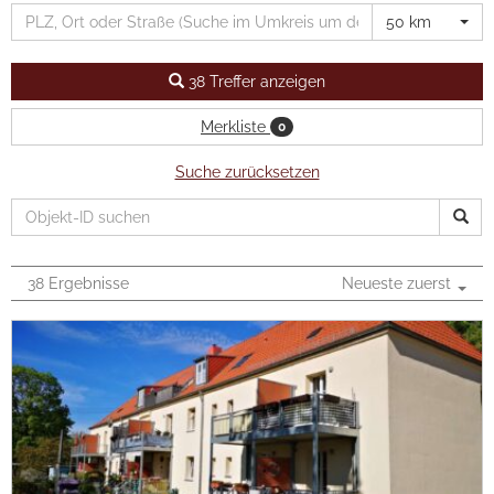
Presse
50 km
Formulare
38 Treffer anzeigen
Jobs
Merkliste
0
Kontakt
Suche zurücksetzen
LOGIN
38 Ergebnisse
Neueste zuerst