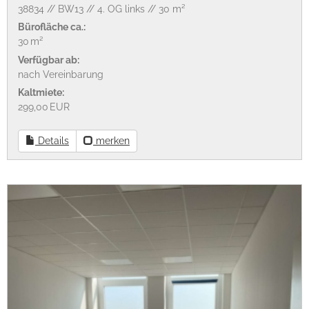
38834 // BW13 // 4. OG links // 30 m²
Bürofläche ca.:
30 m²
Verfügbar ab:
nach Vereinbarung
Kaltmiete:
299,00 EUR
Details
merken