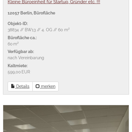
Kleine Büroeinheit für Startup, Gründer etc. !!!
12057 Berlin, Bürofläche
Objekt-ID:
38834 // BW13 // 4. OG // 60 m²
Bürofläche ca.:
60 m²
Verfügbar ab:
nach Vereinbarung
Kaltmiete:
599,00 EUR
Details
merken