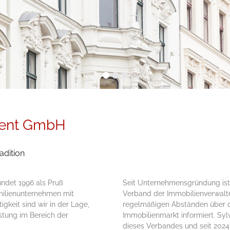
ment GmbH
adition
ndet 1996 als Pruß
Seit Unternehmens­gründung is
amilienunternehmen mit
Verband der Immobilien­verwalt
g­keit sind wir in der Lage,
regel­mäßigen Abständen über 
eistung im Bereich der
Immobilien­markt informiert. Syl
dieses Verbandes und seit 2024