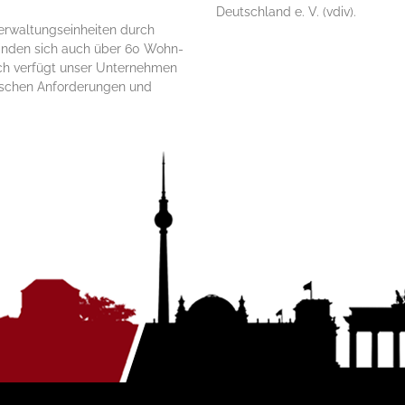
Deutschland e. V. (vdiv).
rwaltungs­einheiten durch
finden sich auch über 60 Wohn­
ch verfügt unser Unter­nehmen
i­schen Anforde­rungen und