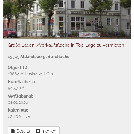
Große Laden-/Verkaufsfläche in Top-Lage zu vermieten
15345 Altlandsberg, Bürofläche
Objekt-ID:
18862 // Post14 // EG re
Bürofläche ca.:
54,57 m²
Verfügbar ab:
01.01.2026
Kaltmiete:
628,00 EUR
Details
merken