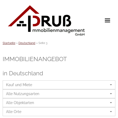
Skip
to
content
Startseite
»
Deutschland
»
Seite 3
Home
Immobilien
IMMOBILIEN­ANGEBOT
Leistungen
in Deutschland
Referenzen
Kauf und Miete
- Verwaltung
Alle Nutzungsarten
- Verkauf
Alle Objektarten
Team
Alle Orte