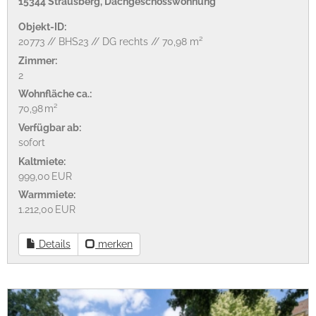
15344 Strausberg, Dachgeschosswohnung
Objekt-ID:
20773 // BHS23 // DG rechts // 70,98 m²
Zimmer:
2
Wohnfläche ca.:
70,98 m²
Verfügbar ab:
sofort
Kaltmiete:
999,00 EUR
Warmmiete:
1.212,00 EUR
Details
merken