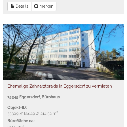
Details
merken
Ehemalige Zahnarztpraxis in Eggersdorf zu vermieten
15345 Eggersdorf, Bürohaus
Objekt-ID:
35309 // BS119 // 214,52 m²
Bürofläche ca.:
214,52 m²