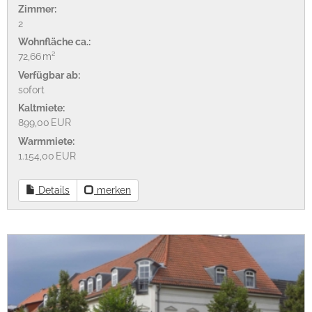
Zimmer:
2
Wohnfläche ca.:
72,66 m²
Verfügbar ab:
sofort
Kaltmiete:
899,00 EUR
Warmmiete:
1.154,00 EUR
Details
merken