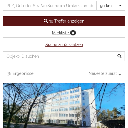
Presse
50 km
Formulare
38 Treffer anzeigen
Jobs
Merkliste
0
Kontakt
Suche zurücksetzen
LOGIN
38 Ergebnisse
Neueste zuerst