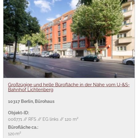
Großzügige und helle Bürofläche in der Nähe vom U-&S-
Bahnhof Lichtenberg
10317 Berlin, Bürohaus
Objekt-ID:
006771 // RFS // EG links // 120 m²
Bürofläche ca.:
120 m²