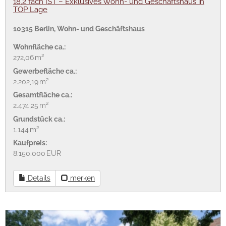
18,2 fach IST – Exklusives Wohn- und Geschäftshaus in
TOP Lage
10315 Berlin, Wohn- und Geschäftshaus
Wohnfläche ca.:
272,06 m²
Gewerbefläche ca.:
2.202,19 m²
Gesamtfläche ca.:
2.474,25 m²
Grund­stück ca.:
1.144 m²
Kaufpreis:
8.150.000 EUR
Details
merken