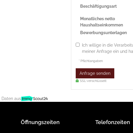
Beschäftigungsart
Monatliches netto
Haushaltseinkommen
Bewerbungsunterlagen
Ich willige in die Verarb
meiner Anfrage ein und h
* Pflichtangaben
Anfrage senden
SSL-verschlüsselt
 Daten aus
Öffnungszeiten
Telefonzeiten