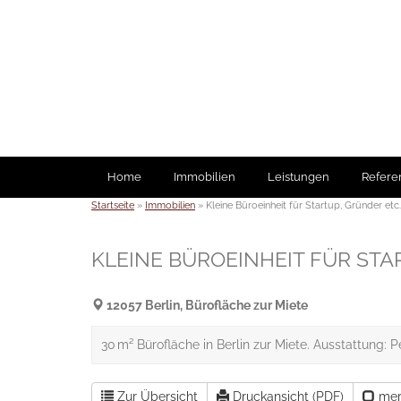
Skip
to
content
Home
Immobilien
Leistungen
Refere
Startseite
»
Immobilien
»
Kleine Büroeinheit für Startup, Gründer etc. 
KLEINE BÜROEINHEIT FÜR STAR
12057 Berlin, Bürofläche zur Miete
30 m² Bürofläche in Berlin zur Miete. Ausstattung: 
Zur Übersicht
Druckansicht (PDF)
mer