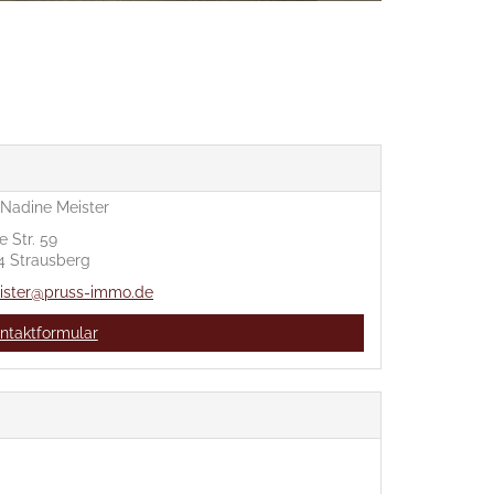
 Nadine Meister
e Str. 59
4 Strausberg
ister@pruss-immo.de
ntaktformular