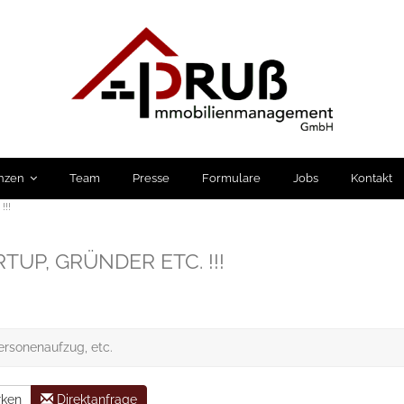
nzen
Team
Presse
Formulare
Jobs
Kontakt
!!!
TUP, GRÜNDER ETC. !!!
Personenaufzug, etc.
ken
Direktanfrage