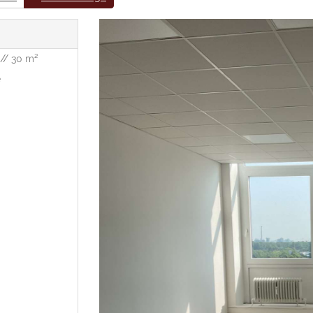
 // 30 m²
e