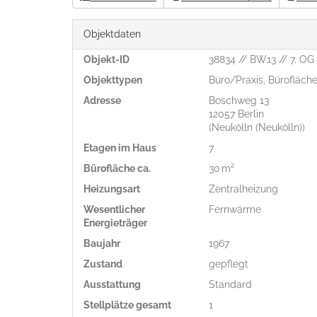
Objektdaten
Objekt-ID
38834 // BW13 // 7. OG
Objekttypen
Büro/Praxis, Bürofläch
Adresse
Boschweg 13
12057 Berlin
(Neukölln (Neukölln))
Etagen im Haus
7
Bürofläche ca.
30 m²
Heizungsart
Zentralheizung
Wesentlicher
Fernwärme
Energieträger
Baujahr
1967
Zustand
gepflegt
Ausstattung
Standard
Stellplätze gesamt
1