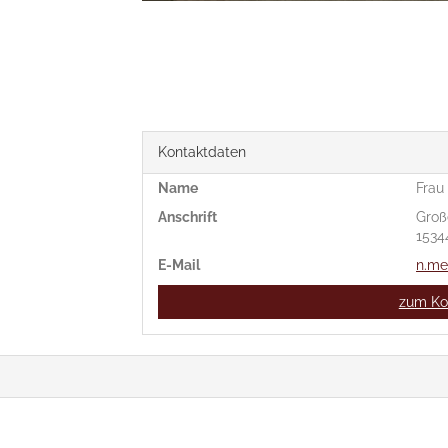
Kontaktdaten
Name
Frau
Anschrift
Groß
1534
E-Mail
n.me
zum Ko