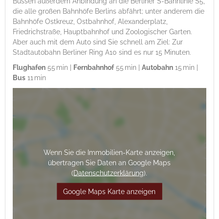
Bussen außerdem Anbindung an die Berliner S-Bahnlinie S5,
die alle großen Bahnhöfe Berlins abfährt; unter anderem die
Bahnhöfe Ostkreuz, Ostbahnhof, Alexanderplatz,
Friedrichstraße, Hauptbahnhof und Zoologischer Garten.
Aber auch mit dem Auto sind Sie schnell am Ziel: Zur
Stadtautobahn Berliner Ring A10 sind es nur 15 Minuten.
Flughafen
55 min |
Fernbahnhof
55 min |
Autobahn
15 min |
Bus
11 min
Wenn Sie die Immobilien-Karte anzeigen,
übertragen Sie Daten an Google Maps
(
Datenschutzerklärung
).
Google Maps Karte anzeigen