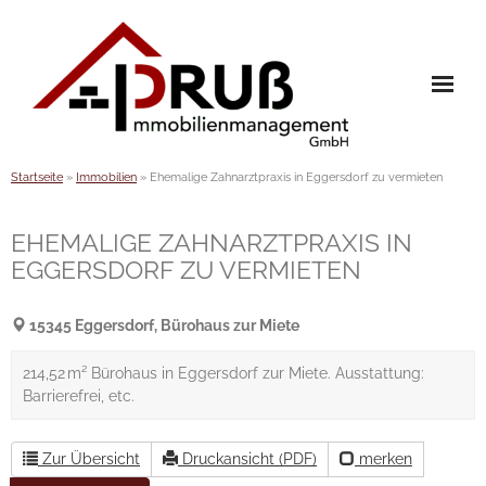
Skip
to
content
Startseite
»
Immobilien
»
Ehemalige Zahnarztpraxis in Eggersdorf zu vermieten
Home
Immobilien
EHEMALIGE ZAHNARZTPRAXIS IN
EGGERSDORF ZU VERMIETEN
Leistungen
Referenzen
15345 Eggersdorf, Bürohaus zur Miete
- Verwaltung
214,52 m² Bürohaus in Eggersdorf zur Miete. Ausstattung:
Barrierefrei, etc.
- Verkauf
Team
Zur Übersicht
Druckansicht (PDF)
merken