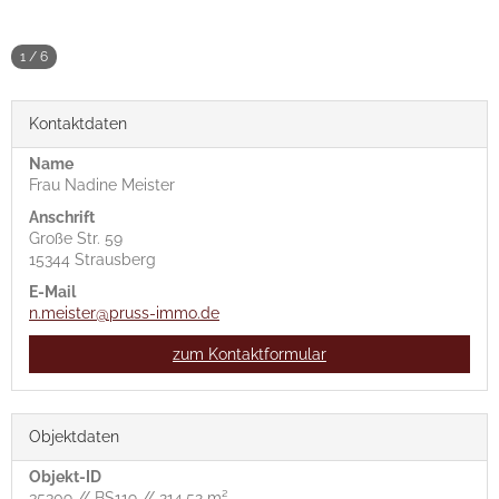
1
/
6
Kontaktdaten
Name
Frau Nadine Meister
Anschrift
Große Str. 59
15344 Strausberg
E-Mail
n.meister@pruss-immo.de
zum Kontaktformular
Objektdaten
Objekt-ID
35309 // BS119 // 214,52 m²