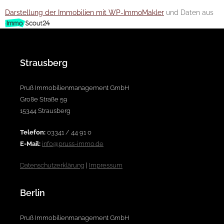
Darstellung der Immobilien mit WP-ImmoMakler
und Daten aus
Strausberg
Pruß Immobilienmanagement GmbH
Große Straße 59
15344 Strausberg
Telefon:
03341 / 44 91 0
E-Mail:
info@pruss-immo.de
Datenschutzerklärung
|
Impressum
Berlin
Pruß Immobilienmanagement GmbH