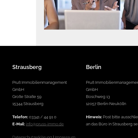
Strausberg
Berlin
Pruß Immobilienmanagement
Pruß Immobilienmanageme
GmbH
GmbH
Große Straße 59
Boschweg 13
15344 Strausberg
12057 Berlin-Neukölln
Telefon:
03341 / 44 91 0
Hinweis:
Post bitte ausschlie
E-Mail:
info@pruss-immo.de
an das Büro in Strausberg s
Datenschutzerklärung
|
Impressum