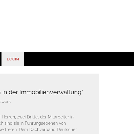
LOGIN
 in der Immobilienverwaltung“
zwerk
Herren, zwei Drittel der Mitarbeiter in
h sind sie in Führungsebenen von
vertreten. Dem Dachverband Deutscher