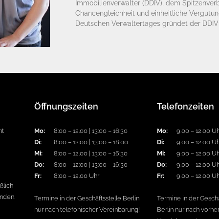
Immobilienverwalter (DDIV), dem Spitzenverb
Chancengleichheit und einheitliche Vergütun
Deutschen Verwaltertages gründet der DDIV 
Öffnungszeiten
Telefonzeiten
nt
Mo:
8:00 – 12.00 | 13:00 – 16:30
Mo:
9.00 – 12.00 U
Di:
8:00 – 12:00 | 13:00 – 18:00
Di:
9.00 – 12.00 U
Mi:
8:00 – 12.00 | 13:00 – 16:30
Mi:
9.00 – 12.00 U
Do:
8:00 – 12:00 | 13:00 – 16:30
Do:
9.00 – 12.00 U
Fr:
8:00 – 12.00 Uhr
Fr:
9.00 – 12.00 U
ßlich
enden.
Termine in der Geschäftsstelle Berlin
Termine in der Geschä
nur nach telefonischer Vereinbarung!
Berlin nur nach vorhe