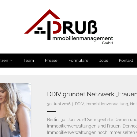
nzen
Team
Presse
Formulare
Jobs
Kontakt
DDIV gründet Netzwerk „Frauen
30. Juni 2016
DDIV
,
Immobilienverwaltung
,
Net
Berlin, 30. Juni 2016 Sehr geehrte Damen und 
Immobilienverwaltungen sind Frauen. Dennoc
Immobilienverwaltungen noch immer selten 