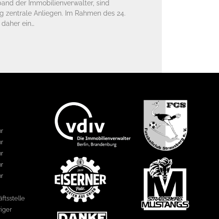
and der Immobilienverwalter, sind
g zentrale Anliegen. Im Rahmen des 24.
daher ein…
hr
hr
hr
hr
hr
ftsstelle
riger