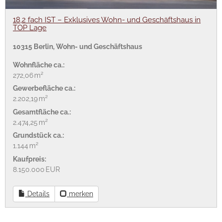
18,2 fach IST – Exklusives Wohn- und Geschäftshaus in
TOP Lage
10315 Berlin, Wohn- und Geschäftshaus
Wohnfläche ca.:
272,06 m²
Gewerbefläche ca.:
2.202,19 m²
Gesamtfläche ca.:
2.474,25 m²
Grund­stück ca.:
1.144 m²
Kaufpreis:
8.150.000 EUR
Details
merken