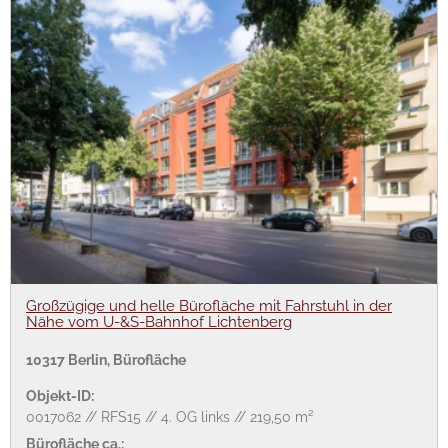
Großzügige und helle Bürofläche mit Fahrstuhl in der
Nähe vom U-&S-Bahnhof Lichtenberg
10317 Berlin, Bürofläche
Objekt-ID:
0017062 // RFS15 // 4. OG links // 219,50 m²
Bürofläche ca.: