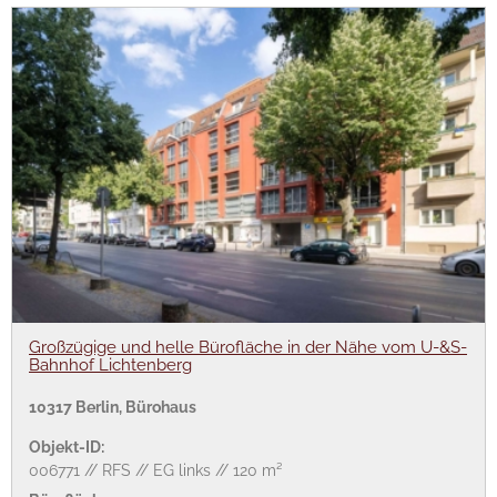
Großzügige und helle Bürofläche in der Nähe vom U-&S-
Bahnhof Lichtenberg
10317 Berlin, Bürohaus
Objekt-ID:
006771 // RFS // EG links // 120 m²