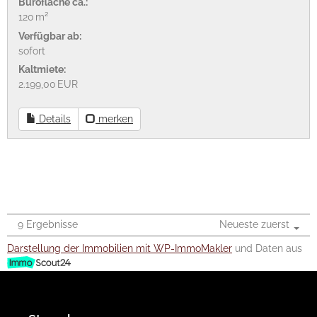
Bürofläche ca.:
120 m²
Verfügbar ab:
sofort
Kaltmiete:
2.199,00 EUR
Details
merken
9 Ergebnisse
Neueste zuerst
Darstellung der Immobilien mit WP-ImmoMakler
und Daten aus