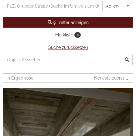
Presse
50 km
Formulare
9 Treffer anzeigen
Jobs
Merkliste
0
Kontakt
Suche zurücksetzen
LOGIN
9 Ergebnisse
Neueste zuerst