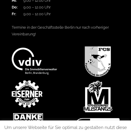
Mi:
9.00 – 12.00 Uhr
Do:
9.00 – 12.00 Uhr
Fr:
9.00 – 12.00 Uhr
Termine in der Geschäftsstelle Berlin nur nach vorheriger
Vereinbarung!
Um unsere Webseite für Sie optimal zu gestalten nutzt diese