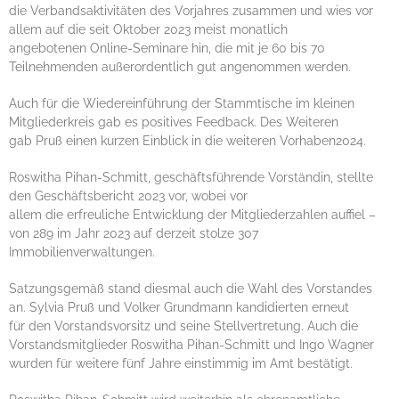
Presse
die Verbandsaktivitäten des Vorjahres zusammen und wies vor
allem auf die seit Oktober 2023 meist monatlich
Formulare
angebotenen Online-Seminare hin, die mit je 60 bis 70
Teilnehmenden außerordentlich gut angenommen werden.
Jobs
Auch für die Wiedereinführung der Stammtische im kleinen
Kontakt
Mitgliederkreis gab es positives Feedback. Des Weiteren
gab Pruß einen kurzen Einblick in die weiteren Vorhaben2024.
LOGIN
Roswitha Pihan-Schmitt, geschäftsführende Vorständin, stellte
den Geschäftsbericht 2023 vor, wobei vor
allem die erfreuliche Entwicklung der Mitgliederzahlen auffiel –
von 289 im Jahr 2023 auf derzeit stolze 307
Immobilienverwaltungen.
Satzungsgemäß stand diesmal auch die Wahl des Vorstandes
an. Sylvia Pruß und Volker Grundmann kandidierten erneut
für den Vorstandsvorsitz und seine Stellvertretung. Auch die
Vorstandsmitglieder Roswitha Pihan-Schmitt und Ingo Wagner
wurden für weitere fünf Jahre einstimmig im Amt bestätigt.