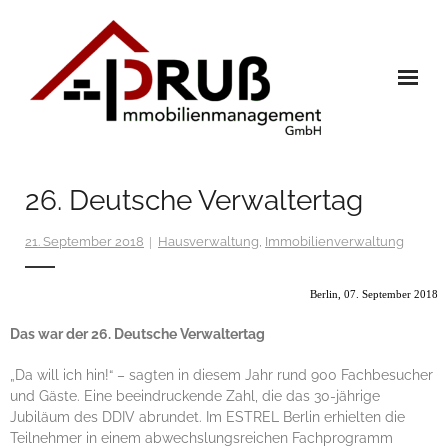
Skip
to
content
Home
26. Deutsche Verwaltertag
Immobilien
21. September 2018
Hausverwaltung
,
Immobilienverwaltung
Leistungen
Referenzen
Berlin, 07. September 2018
Das war der 26. Deutsche Verwaltertag
- Verwaltung
- Verkauf
„Da will ich hin!“ – sagten in diesem Jahr rund 900 Fachbesucher
und Gäste. Eine beeindruckende Zahl, die das 30-jährige
Team
Jubiläum des DDIV abrundet. Im ESTREL Berlin erhielten die
Teilnehmer in einem abwechslungsreichen Fachprogramm