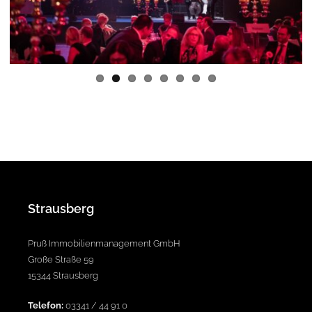
us
Strausberg
Pruß Immobilienmanagement GmbH
Große Straße 59
15344 Strausberg
Telefon:
03341 / 44 91 0