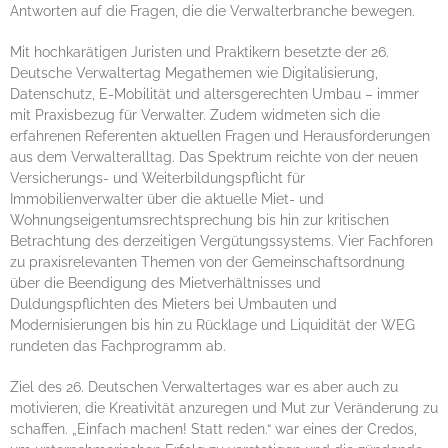
Presse
Antworten auf die Fragen, die die Verwalterbranche bewegen.
Formulare
Mit hochkarätigen Juristen und Praktikern besetzte der 26.
Deutsche Verwaltertag Megathemen wie Digitalisierung,
Jobs
Datenschutz, E-Mobilität und altersgerechten Umbau – immer
mit Praxisbezug für Verwalter. Zudem widmeten sich die
Kontakt
erfahrenen Referenten aktuellen Fragen und Herausforderungen
aus dem Verwalteralltag. Das Spektrum reichte von der neuen
LOGIN
Versicherungs- und Weiterbildungspflicht für
Immobilienverwalter über die aktuelle Miet- und
Wohnungseigentumsrechtsprechung bis hin zur kritischen
Betrachtung des derzeitigen Vergütungssystems. Vier Fachforen
zu praxisrelevanten Themen von der Gemeinschaftsordnung
über die Beendigung des Mietverhältnisses und
Duldungspflichten des Mieters bei Umbauten und
Modernisierungen bis hin zu Rücklage und Liquidität der WEG
rundeten das Fachprogramm ab.
Ziel des 26. Deutschen Verwaltertages war es aber auch zu
motivieren, die Kreativität anzuregen und Mut zur Veränderung zu
schaffen. „Einfach machen! Statt reden.“ war eines der Credos,