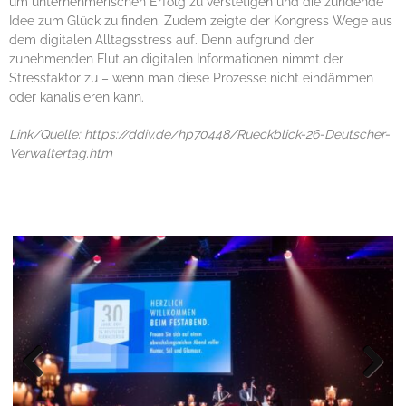
um unternehmerischen Erfolg zu verstetigen und die zündende
Idee zum Glück zu finden. Zudem zeigte der Kongress Wege aus
dem digitalen Alltagsstress auf. Denn aufgrund der
zunehmenden Flut an digitalen Informationen nimmt der
Stressfaktor zu – wenn man diese Prozesse nicht eindämmen
oder kanalisieren kann.
Link/Quelle: https://ddiv.de/hp70448/Rueckblick-26-Deutscher-
Verwaltertag.htm
Previo
Next