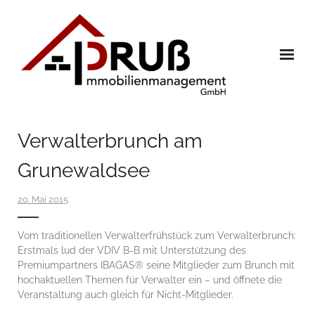
Skip
to
content
Home
Verwalterbrunch am
Immobilien
Grunewaldsee
Leistungen
20. Mai 2015
Referenzen
- Verwaltung
Vom traditionellen Verwalterfrühstück zum Verwalterbrunch:
Erstmals lud der
VDIV
B-B mit Unterstützung des
- Verkauf
Premiumpartners IBAGAS® seine Mitglieder zum Brunch mit
hochaktuellen Themen für Verwalter ein – und öffnete die
Team
Veranstaltung auch gleich für Nicht-Mitglieder.