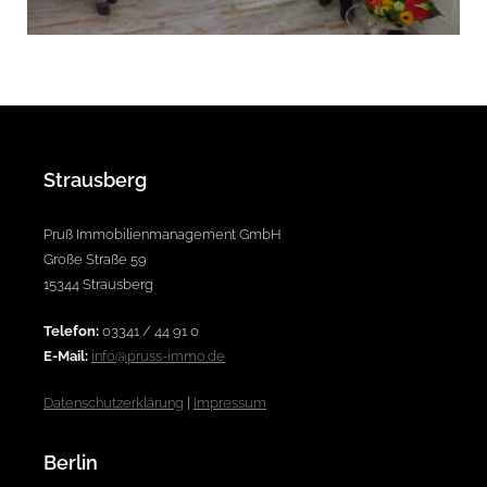
Strausberg
Pruß Immobilienmanagement GmbH
Große Straße 59
15344 Strausberg
Telefon:
03341 / 44 91 0
E-Mail:
info@pruss-immo.de
Datenschutzerklärung
|
Impressum
Berlin