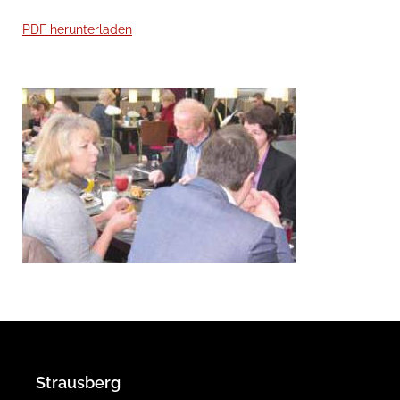
Presse
PDF herunterladen
Formulare
Jobs
Kontakt
LOGIN
Strausberg