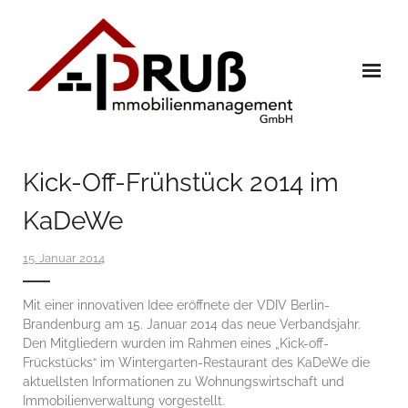
Skip
to
content
Home
Kick-Off-Frühstück 2014 im
Immobilien
KaDeWe
Leistungen
15. Januar 2014
Referenzen
- Verwaltung
Mit einer innovativen Idee eröffnete der
VDIV
Berlin-
Brandenburg am 15. Januar 2014 das neue Verbandsjahr.
- Verkauf
Den Mitgliedern wurden im Rahmen eines „Kick-off-
Frückstücks“ im Wintergarten-Restaurant des KaDeWe die
Team
aktuellsten Informationen zu Wohnungswirtschaft und
Immobilienverwaltung vorgestellt.