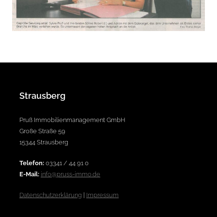
Strausberg
Pruß Immobilienmanagement GmbH
Große Straße 59
15344 Strausberg
Telefon:
03341 / 44 91 0
E-Mail:
info@pruss-immo.de
Datenschutzerklärung
|
Impressum