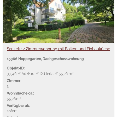
Sanierte 2 Zimmerwohnung mit Balkon und Einbauküche
15366 Hoppegarten, Dachgeschosswohnung
Objekt-ID:
33346 // AdkK10 // DG links // 55,26 m²
Zimmer:
2
Wohnfläche ca.:
55,26 m²
Verfügbar ab:
sofort