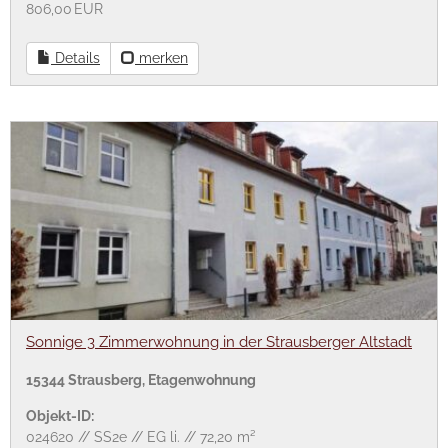
806,00 EUR
Details
merken
Sonnige 3 Zimmerwohnung in der Strausberger Altstadt
15344 Strausberg, Etagenwohnung
Objekt-ID:
024620 // SS2e // EG li. // 72,20 m²