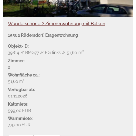
Wunderschöne 2 Zimmerwohnung mit Balkon
15562 Rüdersdorf, Etagenwohnung
Objekt-ID:
39814 // BMG77 // EG links // 51,60 m²
Zimmer:
2
Wohnfläche ca.:
51,60 m²
Verfügbar ab:
01.11.2026
Kaltmiete:
599,00 EUR
Warmmiete:
779,00 EUR