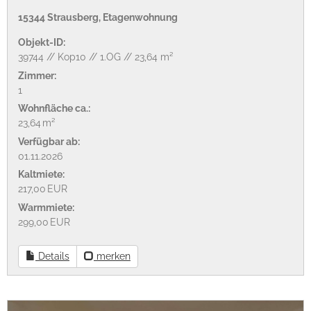
15344 Strausberg, Etagenwohnung
Objekt-ID:
39744 // Kop10 // 1.OG // 23,64 m²
Zimmer:
1
Wohnfläche ca.:
23,64 m²
Verfügbar ab:
01.11.2026
Kaltmiete:
217,00 EUR
Warmmiete:
299,00 EUR
Details
merken