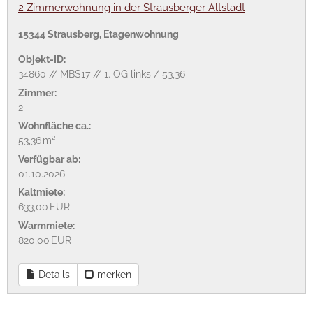
2 Zimmerwohnung in der Strausberger Altstadt
15344 Strausberg, Etagenwohnung
Objekt-ID:
34860 // MBS17 // 1. OG links / 53,36
Zimmer:
2
Wohnfläche ca.:
53,36 m²
Verfügbar ab:
01.10.2026
Kaltmiete:
633,00 EUR
Warmmiete:
820,00 EUR
Details
merken