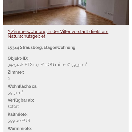
2 Zimmerwohnung in der Villenvorstadt direkt am
Naturschutzgebiet
15344 Strausberg, Etagenwohnung
Objekt-ID:
34254 // ETS107 // 1.OG mi-re // 59,31 m²
Zimmer:
2
Wohnfläche ca.:
59,31 m²
Verfügbar ab:
sofort
Kaltmiete:
599,00 EUR
Warmmiete: