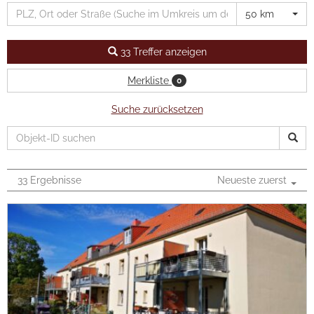
Presse
50 km
Formulare
33 Treffer anzeigen
Jobs
Merkliste
0
Kontakt
Suche zurücksetzen
LOGIN
33 Ergebnisse
Neueste zuerst