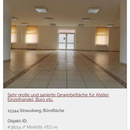
Sehr große und sanierte Gewerbefläche für Atelier,
Einzelhandel, Büro etc.
15344 Strausberg, Bürofläche
Objekt-ID:
#38214 // Markt6b //EG re