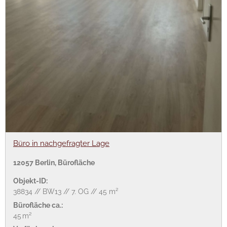
Büro in nachgefragter Lage
12057 Berlin, Bürofläche
Objekt-ID:
38834 // BW13 // 7. OG // 45 m²
Bürofläche ca.:
45 m²