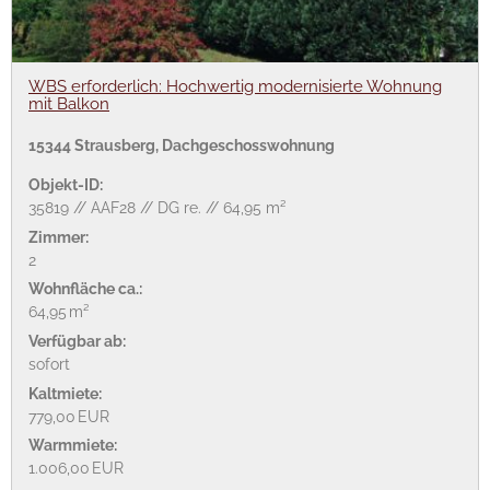
WBS erforderlich: Hochwertig modernisierte Wohnung
mit Balkon
15344 Strausberg, Dachgeschosswohnung
Objekt-ID:
35819 // AAF28 // DG re. // 64,95 m²
Zimmer:
2
Wohnfläche ca.:
64,95 m²
Verfügbar ab:
sofort
Kaltmiete:
779,00 EUR
Warmmiete:
1.006,00 EUR