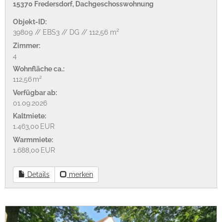
15370 Fredersdorf, Dachgeschosswohnung
Objekt-ID:
39809 // EBS3 // DG // 112,56 m²
Zimmer:
4
Wohnfläche ca.:
112,56 m²
Verfügbar ab:
01.09.2026
Kaltmiete:
1.463,00 EUR
Warmmiete:
1.688,00 EUR
Details
merken