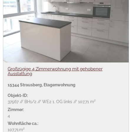
Großzügige 4 Zimmerwohnung mit gehobener
Ausstattung
15344 Strausberg, Etagenwohnung
Objekt-ID:
37567 // BH1/2 // WE2 1. OG links // 107,71 m²
Zimmer:
4
Wohnfläche ca.:
107,71 m²