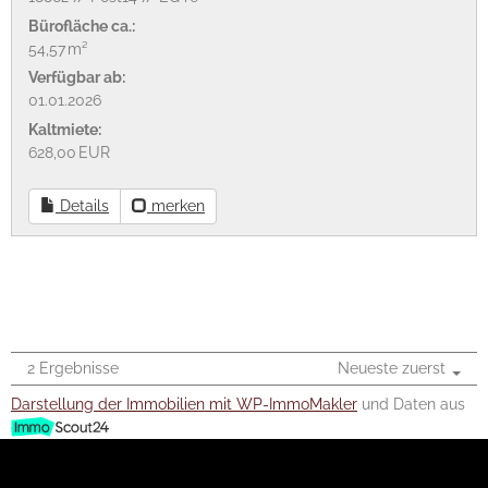
Bürofläche ca.:
54,57 m²
Verfügbar ab:
01.01.2026
Kaltmiete:
628,00 EUR
Details
merken
2 Ergebnisse
Neueste zuerst
Darstellung der Immobilien mit WP-ImmoMakler
und Daten aus