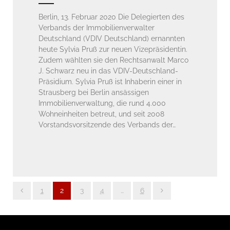
Berlin, 13. Februar 2020 Die Delegierten des
Verbands der Immobilienverwalter
Deutschland (VDIV Deutschland) ernannten
heute Sylvia Pruß zur neuen Vizepräsidentin.
Zudem wählten sie den Rechtsanwalt Marco
J. Schwarz neu in das VDIV-Deutschland-
Präsidium. Sylvia Pruß ist Inhaberin einer in
Strausberg bei Berlin ansässigen
Immobilienverwaltung, die rund 4.000
Wohneinheiten betreut, und seit 2008
Vorstandsvorsitzende des Verbands der…
1
2
3
4
…
6