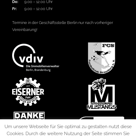
Do:
9.00 – 12.00 Uhr
Fr:
9.00 – 12.00 Uhr
Termine in der Geschäftsstelle Berlin nur nach vorheriger
Vereinbarung!
Um unsere Webseite für Sie optimal zu gestalten nutzt diese
Cookies. Durch die weitere Nutzung der Seite stimmen Sie