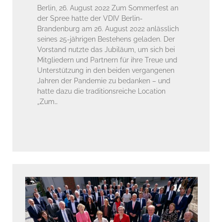
Berlin, 26. August 2022 Zum Sommerfest an
der Spree hatte der VDIV Berlin-
Brandenburg am 26. August 2022 anlässlich
seines 25-jährigen Bestehens geladen. Der
Vorstand nutzte das Jubiläum, um sich bei
Mitgliedern und Partnern für ihre Treue und
Unterstützung in den beiden vergangenen
Jahren der Pandemie zu bedanken – und
hatte dazu die traditionsreiche Location
„Zum…